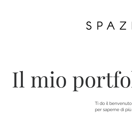
Il mio portfo
Ti do il benvenuto 
per saperne di più